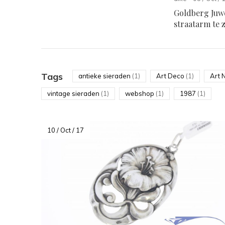
Goldberg Juwe
straatarm te 
Tags
antieke sieraden
(1)
Art Deco
(1)
Art 
vintage sieraden
(1)
webshop
(1)
1987
(1)
10 / Oct / 17