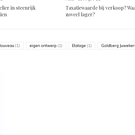
lier in steenrijk
Taxatiewaarde bij verkoop? W
zien
zoveel lager?
Nouveau
(1)
eigen ontwerp
(1)
Etalage
(1)
Goldberg Juwelie