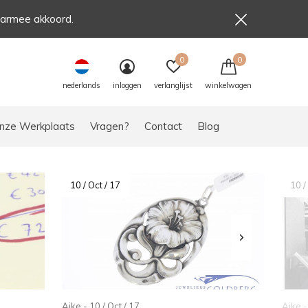
aarmee akkoord.
0
0
nederlands
inloggen
verlanglijst
winkelwagen
nze Werkplaats
Vragen?
Contact
Blog
10 / Oct / 17
10 /
Aike - 10 / Oct / 17
Aike -