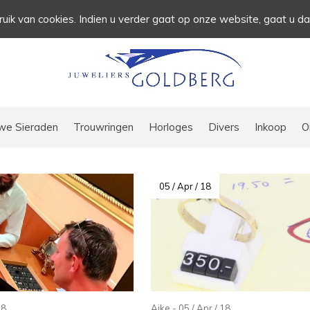
uik van cookies. Indien u verder gaat op onze website, gaat u d
we Sieraden
Trouwringen
Horloges
Divers
Inkoop
O
05 / Apr / 18
18
Aike - 05 / Apr / 18