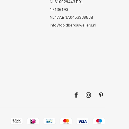
NL810029443 B01
17136193
NL47ABNA0453939538
info@goldbergjuweliers.nl