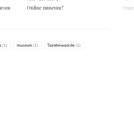
aarom
Online museum?
Onze
rs
(1)
museum
(1)
Taxatiewaarde
(1)