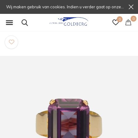
Wij maken gebruik van cookies. Indien u verder gaat op onze website, gaat u daarmee akkoord.
0
0