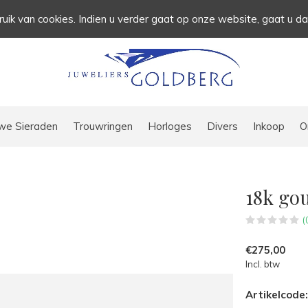
uik van cookies. Indien u verder gaat op onze website, gaat u d
we Sieraden
Trouwringen
Horloges
Divers
Inkoop
O
18k go
(
€275,00
Incl. btw
Artikelcode: