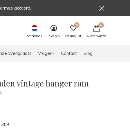
aarmee akkoord.
0
0
nederlands
inloggen
verlanglijst
winkelwagen
nze Werkplaats
Vragen?
Contact
Blog
uden vintage hanger ram
0)
359